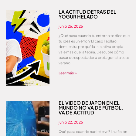
LA ACTITUD DETRÁS DEL
YOGUR HELADO
junio 26, 2026
¿Qué pasa cuando tu entorno te dice que
tu idea es un error? El caso llaollao
demuestra por qué la iniciativa propia
vale más que la teoría. Descubre cómo
pasar de espectador a protagonista este
verano
Leer más »
EL VÍDEO DE JAPÓN EN EL
MUNDO NO VA DE FÚTBOL,
VA DE ACTITUD
junio 22, 2026
Qué pasa cuando nadie te ve? La afición