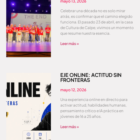
mayo 13, 2026
Celebrar una década no es solo mirar
atrás, es confirmar que el camino elegido
funciona. El pasado 23 de abril, en la casa
de Cultura de Calpe, vivimos un momento
que resume nuestra esencia.
Leer más »
EJE ONLINE: ACTITUD SIN
FRONTERAS
mayo 12, 2026
Una experiencia online en directo para
activar actitud, habilidades humanas,
pensamiento crítico e IA práctica en
jóvenes de 16 a 25 años.
Leer más »