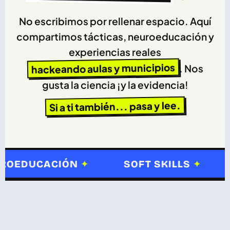
No escribimos por rellenar espacio. Aquí
compartimos tácticas, neuroeducación y
experiencias reales
hackeando aulas y municipios
. Nos
gusta la ciencia ¡y la evidencia!
Si a ti también... pasa y lee.
✦
✦
EDUCACIÓN
SOFT SKILLS
I