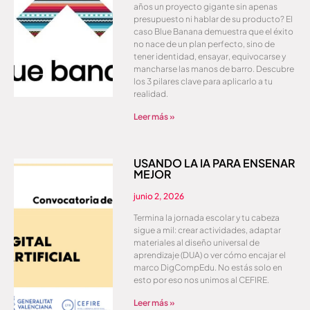
años un proyecto gigante sin apenas
presupuesto ni hablar de su producto? El
caso Blue Banana demuestra que el éxito
no nace de un plan perfecto, sino de
tener identidad, ensayar, equivocarse y
mancharse las manos de barro. Descubre
los 3 pilares clave para aplicarlo a tu
realidad.
Leer más »
USANDO LA IA PARA ENSEÑAR
MEJOR
junio 2, 2026
Termina la jornada escolar y tu cabeza
sigue a mil: crear actividades, adaptar
materiales al diseño universal de
aprendizaje (DUA) o ver cómo encajar el
marco DigCompEdu. No estás solo en
esto por eso nos unimos al CEFIRE.
Leer más »