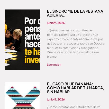
EL SÍNDROME DE LA PESTAÑA
ABIERTA…
junio 9, 2026
¿Qué ocurre cuando prohibes las
pantallas al empezar un proyecto? Un
experimento de Stanford demuestra por
qué buscar la respuesta rápida en Google
bloquea tu creatividad y tu seguridad.
Descubre el poder táctico del folio en
blanco
Leer más »
EL CASO BLUE BANANA:
CÓMO HABLAR DE TU MARCA,
SIN HABLAR
junio 5, 2026
¿Cómo levantan dos estudiantes de 19