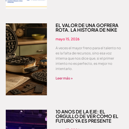
EL VALOR DE UNA GOFRERA
ROTA. LA HISTORIA DE NIKE
mayo 15, 2026
A veces el mayor freno para el talento no
es la falta de recursos, sino esa voz
interna que nos dice que, si el primer
intento no es perfecto, es mejor no
intentarlo.
Leer más »
10 AÑOS DE LA EJE: EL
ORGULLO DE VER COMO EL
FUTURO YA ES PRESENTE