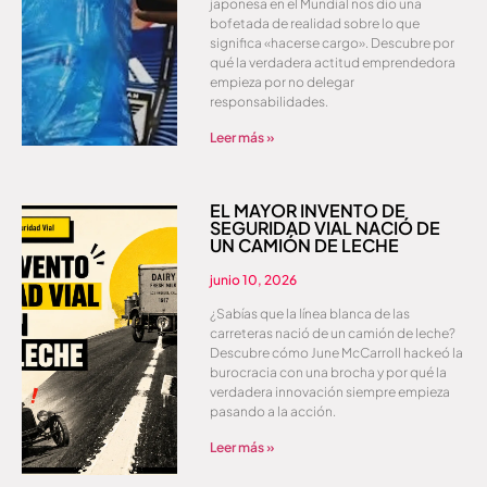
japonesa en el Mundial nos dio una
bofetada de realidad sobre lo que
significa «hacerse cargo». Descubre por
qué la verdadera actitud emprendedora
empieza por no delegar
responsabilidades.
Leer más »
EL MAYOR INVENTO DE
SEGURIDAD VIAL NACIÓ DE
UN CAMIÓN DE LECHE
junio 10, 2026
¿Sabías que la línea blanca de las
carreteras nació de un camión de leche?
Descubre cómo June McCarroll hackeó la
burocracia con una brocha y por qué la
verdadera innovación siempre empieza
pasando a la acción.
Leer más »