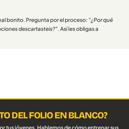
nal bonito. Pregunta por el proceso:
"¿Por qué
pciones descartasteis?"
. Así les obligas a
TO DEL FOLIO EN BLANCO?
por tus jóvenes. Hablemos de cómo entrenar sus