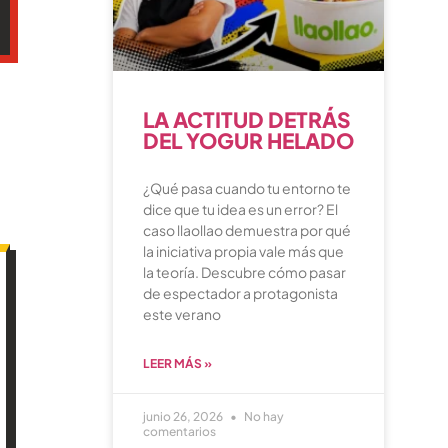
LA ACTITUD DETRÁS
DEL YOGUR HELADO
¿Qué pasa cuando tu entorno te
dice que tu idea es un error? El
caso llaollao demuestra por qué
la iniciativa propia vale más que
la teoría. Descubre cómo pasar
de espectador a protagonista
este verano
LEER MÁS »
junio 26, 2026
No hay
comentarios