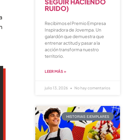
SEGUIR HACIENDO
RUIDO)
a
Recibimos el Premio Empresa
n
Inspiradora de Jovempa. Un
galardón que demuestra que
entrenar actitud y pasar a la
acción transforma nuestro
territorio.
LEER MÁS »
julio 13, 2026
No hay comentarios
HISTORIAS EJEMPLARES