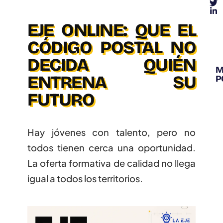
EJE ONLINE: QUE EL
CÓDIGO POSTAL NO
DECIDA QUIÉN
M
ENTRENA SU
P
FUTURO
PREMIOS Y
RECONOCIMIENTOS
Hay jóvenes con talento, pero no
todos tienen cerca una oportunidad.
La oferta formativa de calidad no llega
igual a todos los territorios.