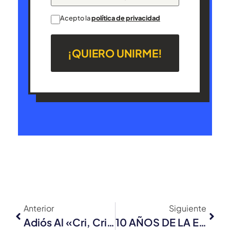
Acepto la
política de privacidad
¡QUIERO UNIRME!
Anterior
Siguiente
Adiós Al «cri, Cri» En Clase: Llega La Ruleta EJE Para Profesores
10 AÑOS DE LA EJE: El Orgullo De Ver Como El Futuro Ya Es Presente