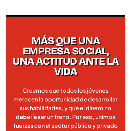
MÁS QUE UNA
EMPRESA SOCIAL,
UNA ACTITUD ANTE LA
VIDA
Creemos que todos los jóvenes
merecen la oportunidad de desarrollar
sus habilidades, y que el dinero no
debería ser un freno. Por eso, unimos
fuerzas con el sector público y privado