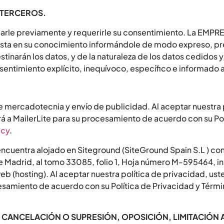
 TERCEROS.
marle previamente y requerirle su consentimiento. La EMP
uesta en su conocimiento informándole de modo expreso, pr
estinarán los datos, y de la naturaleza de los datos cedidos y
onsentimiento explícito, inequívoco, específico e informad
mercadotecnia y envío de publicidad. Al aceptar nuestra p
á a MailerLite para su procesamiento de acuerdo con su Pol
icy
.
encuentra alojado en Siteground (SiteGround Spain S.L ) con
de Madrid, al tomo 33085, folio 1, Hoja número M-595464, in
b (hosting). Al aceptar nuestra política de privacidad, us
esamiento de acuerdo con su Política de Privacidad y Términ
 CANCELACIÓN O SUPRESIÓN, OPOSICIÓN, LIMITACIÓN 