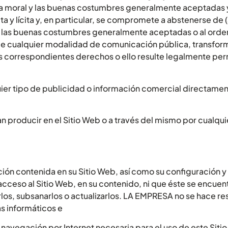
a moral y las buenas costumbres generalmente aceptadas y 
a y lícita y, en particular, se compromete a abstenerse de (a
 y a las buenas costumbres generalmente aceptadas o al orde
és de cualquier modalidad de comunicación pública, transfor
os correspondientes derechos o ello resulte legalmente permi
quier tipo de publicidad o información comercial directamen
 producir en el Sitio Web o a través del mismo por cualqui
ción contenida en su Sitio Web, así como su configuración
l acceso al Sitio Web, en su contenido, ni que éste se encue
arlos, subsanarlos o actualizarlos. LA EMPRESA no se hace r
as informáticos e
a navegación por Internet necesaria para el uso de este Siti