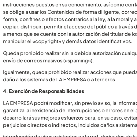
instrucciones puestos en su conocimiento, así como con l
se obliga a usar los Contenidos de forma diligente, correct
forma, con fines o efectos contrarios a la ley, a la moral
copiar, distribuir, permitir el acceso del público a trav
a menos que se cuente con la autorización del titular de l
manipular el «copyright» y demás datos identificativos.
Queda prohibido realizar sin la debida autorización cual
envío de correos masivos («spaming»).
Igualmente, queda prohibido realizar acciones que puedan
daño a los sistemas de LA EMPRESA o a terceros.
4. Exención de Responsabilidades
LA EMPRESA podrá modificar, sin previo aviso, la informa
garantiza la inexistencia de interrupciones o errores en e
desarrollará sus mejores esfuerzos para, en su caso, evit
perjuicios directos o indirectos, incluidos daños a sistem
introducción de virus existentes en la red, derivados de l