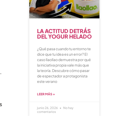
LA ACTITUD DETRÁS
DEL YOGUR HELADO
¿Qué pasa cuando tu entorno te
dice que tu idea es un error? El
caso llaollao demuestra por qué
la iniciativa propia vale más que
la teoría. Descubre cómo pasar
.
de espectador a protagonista
este verano
LEER MÁS »
s
junio 26, 2026
No hay
comentarios