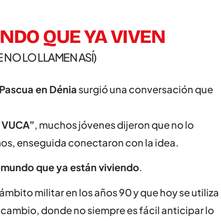
UNDO QUE YA VIVEN
 NO LO LLAMEN ASÍ)
Pascua en Dénia
surgió una conversación que
o VUCA”
, muchos jóvenes dijeron que no lo
os, enseguida conectaron con la idea.
l mundo que ya están viviendo
.
bito militar en los años 90 y que hoy se utiliza
cambio, donde no siempre es fácil anticipar lo