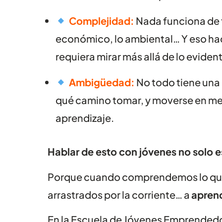
Complejidad:
Nada funciona de f
económico, lo ambiental… Y eso hac
requiera mirar más allá de lo eviden
Ambigüedad:
No todo tiene una 
qué camino tomar, y moverse en me
aprendizaje.
Hablar de esto con jóvenes no solo e
Porque cuando comprendemos lo que
arrastrados por la corriente… a
aprend
En la Escuela de Jóvenes Emprendedo