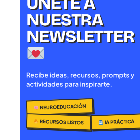
ÚNETE A
NUESTRA
NEWSLETTER
Recibe ideas, recursos, prompts y
actividades para inspirarte.
NEUROEDUCACIÓN
RECURSOS LISTOS
IA PRÁCTICA