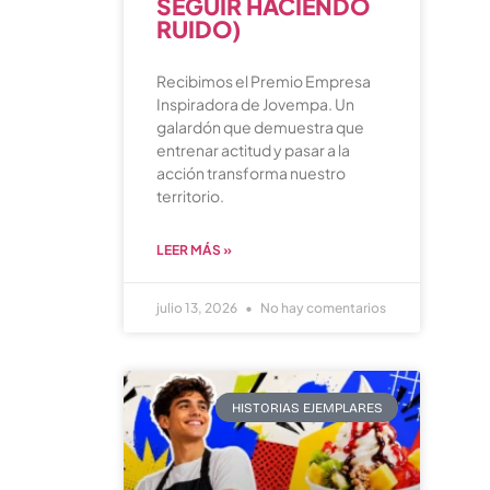
SEGUIR HACIENDO
RUIDO)
Recibimos el Premio Empresa
Inspiradora de Jovempa. Un
galardón que demuestra que
entrenar actitud y pasar a la
acción transforma nuestro
territorio.
LEER MÁS »
julio 13, 2026
No hay comentarios
HISTORIAS EJEMPLARES