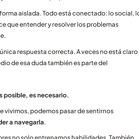
orma aislada. Todo está conectado: lo social, l
e que entender y resolver los problemas
te.
única respuesta correcta. A veces no está claro
dio de esa duda también es parte del
s posible, es necesario.
 vivimos, podemos pasar de sentirnos
er a navegarla
.
res no solo entrenamos habilidades. También