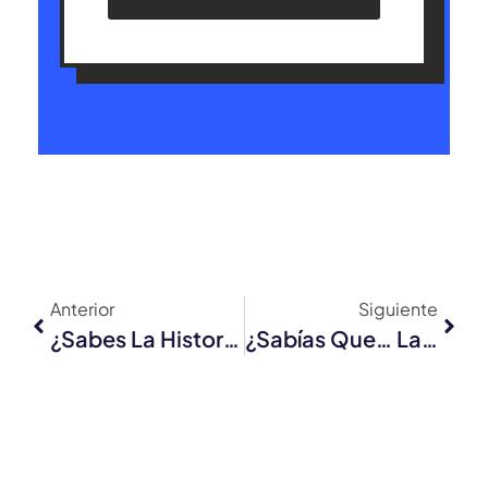
Anterior
Siguiente
¿Sabes La Historia Que Hay Detrás De La Marca Honda?
¿Sabías Que… La Creatividad Se Entrena Como Un Músculo?