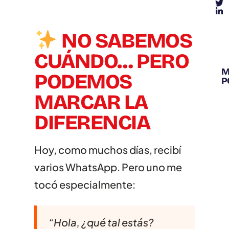
NO SABEMOS
CUÁNDO… PERO
M
PODEMOS
P
MARCAR LA
PREMIOS Y
DIFERENCIA
RECONOCIMIENTOS
Hoy, como muchos días, recibí
varios WhatsApp. Pero uno me
tocó especialmente:
“Hola, ¿qué tal estás?