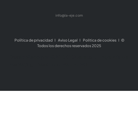
info@la-eje.com
Política de privacidad
I
Aviso Legal
I
Politica de cookies
I ©
Todos los derechos reservados 2025
Desarrollado por
SUNTUO Querétaro - Agencia de
Marketing, Desarrollo Web y SEO
.