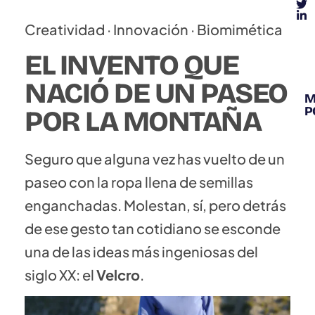
Creatividad · Innovación · Biomimética
EL INVENTO QUE
NACIÓ DE UN PASEO
M
P
POR LA MONTAÑA
Seguro que alguna vez has vuelto de un
PREMIOS Y
RECONOCIMIENTOS
paseo con la ropa llena de semillas
enganchadas. Molestan, sí, pero detrás
de ese gesto tan cotidiano se esconde
una de las ideas más ingeniosas del
siglo XX: el
Velcro
.