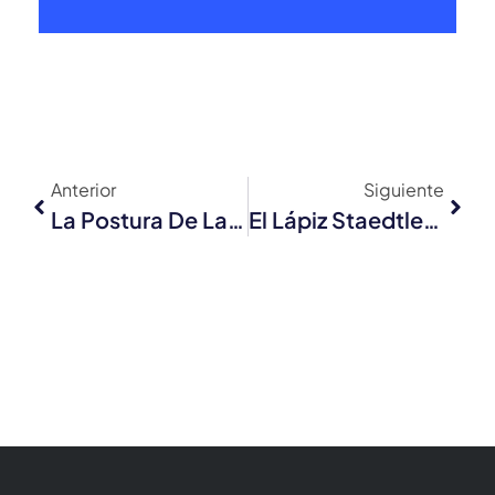
Anterior
Siguiente
La Postura De La Mujer Maravilla: Un Truco Sencillo Para Ganar Confianza Y Motivación
El Lápiz Staedtler Noris: Un Clásico Que Nunca Pasa De Moda