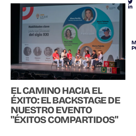
M
P
PREMIOS Y
RECONOCIMIENTOS
EL CAMINO HACIA EL
ÉXITO: EL BACKSTAGE DE
NUESTRO EVENTO
"ÉXITOS COMPARTIDOS"