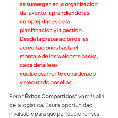
se sumergen en la organización
del evento, aprendiendo las
complejidades de la
planificación y la gestión.
Desde la preparación de las
acreditaciones hasta el
montaje de los welcome packs,
cada detalle es
cuidadosamente considerado
y ejecutado por ellos.
Pero
“Éxitos Compartidos”
va más allá
de la logística. Es una oportunidad
invaluable para que perfeccionen sus
HISTORIAS