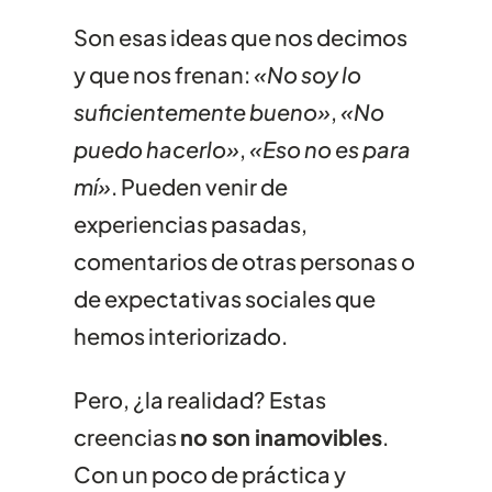
Son esas ideas que nos decimos
y que nos frenan:
«No soy lo
suficientemente bueno»
,
«No
puedo hacerlo»
,
«Eso no es para
mí»
. Pueden venir de
experiencias pasadas,
comentarios de otras personas o
de expectativas sociales que
hemos interiorizado.
Pero, ¿la realidad? Estas
creencias
no son inamovibles
.
Con un poco de práctica y