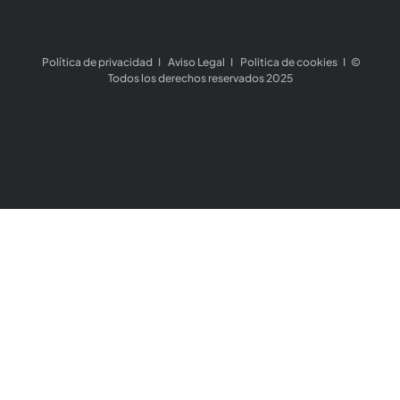
Política de privacidad
I
Aviso Legal
I
Politica de cookies
I ©
Todos los derechos reservados 2025
Desarrollado por
SUNTUO Querétaro - Agencia de
Marketing, Desarrollo Web y SEO
.